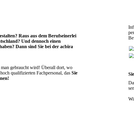
In
pe
gestalten? Raus aus dem Berufseinerlei
Be
eutschland? Und dennoch einen
 haben? Dann sind Sie bei der acbira
 man gebraucht wird! Überall dort, wo
 hoch qualifizierten Fachpersonal, das
Sie
Si
nnen!
Da
se
Wi